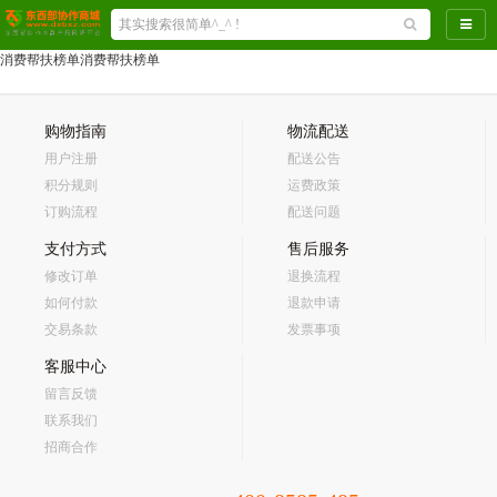
导航
消费帮扶榜单
消费帮扶榜单
购物指南
物流配送
用户注册
配送公告
积分规则
运费政策
订购流程
配送问题
支付方式
售后服务
修改订单
退换流程
如何付款
退款申请
交易条款
发票事项
客服中心
留言反馈
联系我们
招商合作