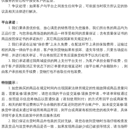
供服务的全过程中接受客户的监督。
7. 争议处理：如果客户与平台之间发生任何争议，可依据当时双方所认定的协
议及相关法律进行解决。
平台承诺：
1.
我们秉承质优价低、放心满意的销售理念为您服务。我们所出售的商品均为
正品行货，与您亲临商场选购的商品一样享受相同的质量保证；含有质量保证书的
商品按照保证书的承诺执行，其它商品按国家有关规定执行。
2. 我们承诺在运输“保价费”上永久免费，在配送环节上承担保险费用，运输过
程的风险一律由平台承担，客户收到货物如果有损坏、遗失等情形，只要当场提出
声明，并进行相关举证，平台将按照正常售后退换货程序予以先行处理。
3. 我们承诺通过我商城提供的网上支付平台支付，为客户承担全额手续费，但
由于客户原因取消正常状态下的订单要求款项返还时（做平台帐户余额除外），则
由客户承担相关手续费；货物打包不收取任何包装费。
特别提示：
1.
如您购买的商品在规定时间内出现国家法律所规定的性能故障或商品质量问
题，需要返修/退换货时，请您在我的平台提交返修/退换货申请，申请单审核通过
后，按照提示信息将物品以普通快递（请别使用到付）的方式寄回平台或商家售
后，相关的邮寄运费将以平台余额的形式返还到您的平台账户中。如未提交返修/退
换货申请或未通过审核而将商品寄回，则平台或商家有权拒绝您的相关申请。具体
详情可参见售后政策中的售后服务流程
2. 我们保证出货时商品外包装的完好无缺。请您在收到货物时当场仔细检查发
票及货品与送货单的商品是否一致，如果发现商品缺少或已破损等情况，请当场即