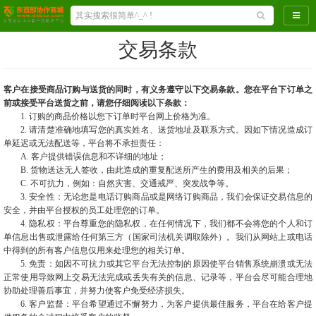
导航
交易条款
客户在接受商品订购与送货的同时，有义务遵守以下交易条款。您在平台下订单之
前或接受平台送货之前，请您仔细阅读以下条款：
1. 订购的商品价格以您下订单时平台网上价格为准。
2. 请清楚准确地填写您的真实姓名、送货地址及联系方式。因如下情况造成订
单延迟或无法配送等，平台将不承担责任：
A. 客户提供错误信息和不详细的地址；
B. 货物送达无人签收，由此造成的重复配送所产生的费用及相关的后果；
C. 不可抗力，例如：自然灾害、交通戒严、突发战争等。
3. 安全性：无论您是电话订购商品或是网络订购商品，我们会保证交易信息的
安全，并由平台授权的员工处理您的订单。
4. 隐私权：平台尊重您的隐私权，在任何情况下，我们都不会将您的个人和订
单信息出售或泄露给任何第三方（国家司法机关调取除外）。我们从网站上或电话
中得到的所有客户信息仅用来处理您的相关订单。
5. 免责：如因不可抗力或其它平台无法控制的原因使平台销售系统崩溃或无法
正常使用导致网上交易无法完成或丢失有关的信息、记录等，平台会尽可能合理地
协助处理善后事宜，并努力使客户免受经济损失。
6. 客户监督：平台希望通过不懈努力，为客户提供最佳服务，平台在给客户提