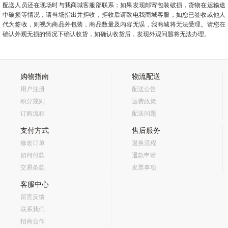
配送人员还在现场时与我商城客服部联系；如果发现邮寄包装破损，货物在运输途
中破损等情况，请当场指出并拒收，拒收后请致电我
商城
客服，如您已签收或他人
代为签收，则视为商品外包装，商品数量及内容无误，我
商城
将无法受理。请您在
确认外观无损的情况下确认收货，如确认收货后，发现外观问题将无法办理。
购物指南
物流配送
用户注册
配送公告
积分规则
运费政策
订购流程
配送问题
支付方式
售后服务
修改订单
退换流程
如何付款
退款申请
交易条款
发票事项
客服中心
留言反馈
联系我们
招商合作