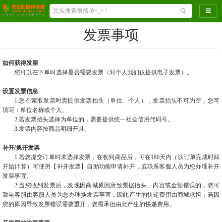
导航
发票事项
如何获得发票
您可以在下单时选择是否需要发票（对个人我们仅提供电子发票）。
设置发票信息
1.
您在索取发票时需提供发票抬头（单位、个人），发票抬头不可为空，您可
填写：单位名称或个人。
2.若发票抬头选择为单位的，需要提供统一社会信用代码号。
3.发票内容按商品明细开具。
补开/换开发票
1.
若您提交订单时未选择发票，在收到商品后，可在180天内（以订单完成时间
开始计算）可使用【补开发票】自助功能申请补开，或联系客服人员为您办理补开
发票事宜。
2.
当您收到发票后，发现因商城原因所致票据抬头、内容或金额错误的，您可
致电客服由客服人员为您办理换发票事宜，因此产生的快递费用由
商城
承担；若因
您的原因导致发票错误需要重开，您需承担由此产生的快递费用。