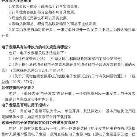
开发票的注意事项
1.发票金额不能高于或者低于订单实收金额。
2.订单优惠券抵扣部分金额不可开具发票。
3.现金免费抵用券也不可以开具发票。
4.活动兑换商品、积分商品以及赠送的商品不提供发票。
5.发票由系统自动对接开具，一张订单只能开一次发票且不能人为按金额拆单
开具
电子发票具有法律效力的相关规定有哪些？
您好，电子发票相关税务法规如下：
1《会计档案管理办法》（中华人民共和国财政部国家档案局令第79号）
2《关于推行通过增值税电子发票系统开具的增值税电子普通发票有关问题的公
告》（国家税务总局公告2015年第84号）
3《关于开展增值税发票系统升级版电子发票试运行工作有关问题的通知》（税
总函〔2015〕373号）
如何获得电子发票？
您好，下单时选择“电子发票”自助开取，一个销售单对应一张发票，电子发票
一般是订单完成后48小时内开具。
电子发票是否可以用于报销？
您好，目前电子发票可以为个人、单位开具，其法律效力、基本用途及使用规
定同纸质发票，如需纸质票可自行下载打印。
选择开具电子发票的顾客如何办理退换货流程？
您好，同原有退换货流程一样 ，唯一区别是选择了电子发票的用户在办理退换
货时无需用户退回电子发票，我司直接按电子发票冲红（原电子发票显示无效）处