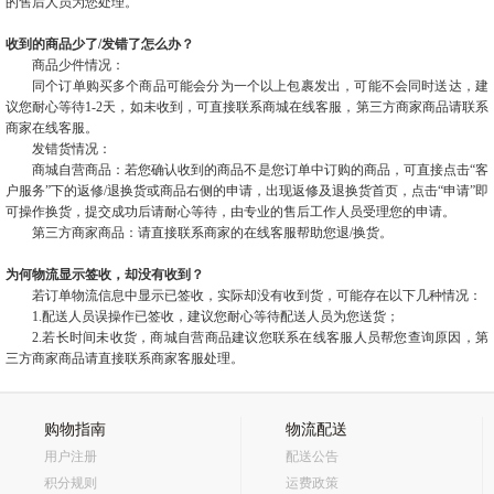
的售后人员为您处理。
收到的商品少了/发错了怎么办？
商品少件情况：
同个订单购买多个商品可能会分为一个以上包裹发出，可能不会同时送达，建
议您耐心等待
1-2
天，如未收到，可直接联系
商城
在线客服，第三方商家商品请联系
商家在线客服。
发错货情况：
商城
自营商品：若您确认收到的商品不是您订单中订购的商品，可直接点击“客
户服务”下的
返修
/
退换货
或商品右侧的申请，出现
返修及退换货
首页，点击“申请”即
可操作换货，提交成功后请耐心等待，由专业的售后工作人员受理您的申请。
第三方商家商品：请直接联系商家的在线客服帮助您退
/
换货。
为何物流显示签收，却没有收到？
若订单物流信息中显示已签收，实际却没有收到货，可能存在以下几种情况：
1.配送人员误操作已签收，建议您耐心等待配送人员为您送货；
2.若长时间未收货，
商城
自营商品建议您联系在线客服人员帮您查询原因，第
三方商家商品请直接联系商家客服处理。
购物指南
物流配送
用户注册
配送公告
积分规则
运费政策