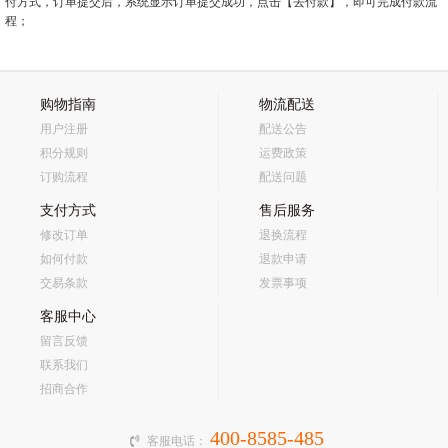
付方式，订单提交后，系统显示订单提交成功，点击【去付款】，即可完成付款流
程；
购物指南
物流配送
用户注册
配送公告
积分规则
运费政策
订购流程
配送问题
支付方式
售后服务
修改订单
退换流程
如何付款
退款申请
交易条款
发票事项
客服中心
留言反馈
联系我们
招商合作
400-8585-485
客服电话：