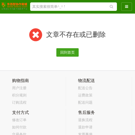
导航
文章不存在或已删除
回到首页
购物指南
物流配送
用户注册
配送公告
积分规则
运费政策
订购流程
配送问题
支付方式
售后服务
修改订单
退换流程
如何付款
退款申请
交易条款
发票事项